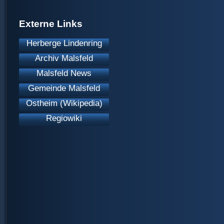
Externe Links
Herberge Lindenring
Archiv Malsfeld
Malsfeld News
Gemeinde Malsfeld
Ostheim (Wikipedia)
Regiowiki